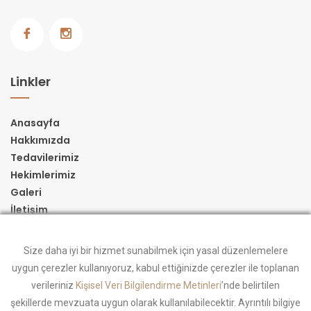
Linkler
Anasayfa
Hakkımızda
Tedavilerimiz
Hekimlerimiz
Galeri
İletişim
İletişim Bilgileri
Size daha iyi bir hizmet sunabilmek için yasal düzenlemelere
uygun çerezler kullanıyoruz, kabul ettiğinizde çerezler ile toplanan
verileriniz
Kişisel Veri Bilgilendirme Metinleri
’nde belirtilen
Yenibosna Merkez. Eski Edirne Yolu Cad. No: 51
şekillerde mevzuata uygun olarak kullanılabilecektir. Ayrıntılı bilgiye